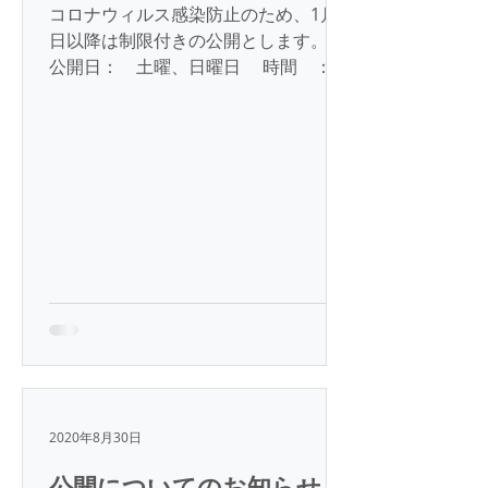
コロナウィルス感染防止のため、1月4
日以降は制限付きの公開とします。
公開日： 土曜、日曜日 時間 ：
10：00-10：30 人数 ： ５名以
内 予約制とし、雨天時は公開中止とし
ます。 なお、小・中・高等学校・教育
機関の要請には対応します。...
2020年8月30日
公開についてのお知らせ