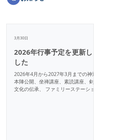
3月30日
2026年行事予定を更新しま
した
2026年4月から2027年3月までの神辺
本陣公開、坐禅講座、素読講座、剣道
文化の伝承、 ファミリーステーション
予定を公開しました。トップページ下
部のカレンダーをご参照ください。 一
般財団法人 菅波教育文化振興財団