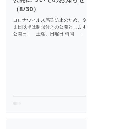
（8/30）
コロナウィルス感染防止のため、９月
１日以降は制限付きの公開とします。
公開日： 土曜、日曜日 時間 ：
10：00-10：30 人数 ： ５名以内 予
約制とし、雨天時は公開中止としま
す。 なお、小・中・高等学校・教育機
関の要請には対応します。...