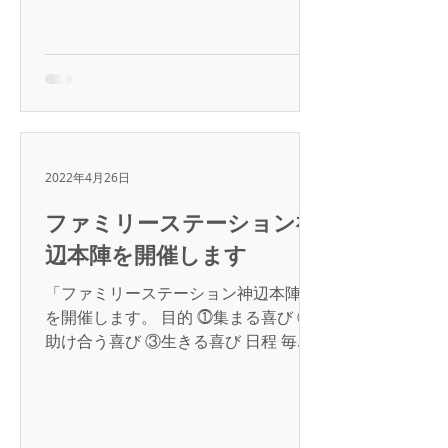
2022年4月26日
ファミリーステーション神
辺本陣を開催します
「ファミリーステーション神辺本陣」
を開催します。 目的 ⓵集まる喜び ②
助け合う喜び ③生きる喜び 日程 毎月
第４日曜日 12：00～14：00 場所 神
辺本陣北側 元学生寮食堂 ※江戸の教
育文化を中心とした教育講話を実施し
ます。 ※神辺本陣記念館を見学できま