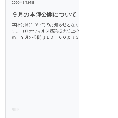
2020年8月24日
９月の本陣公開について
本陣公開についてのお知らせとなりま
す。コロナウィルス感染拡大防止のた
め、９月の公開は１０：００より３０
分間の制限付き公開とします。予約は
一週間前までにお願いします。なお、
小中高等学校。教育機関の要請には対
応いたします。