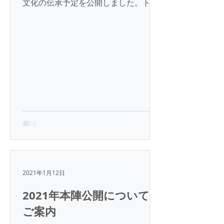
文化の伝承予定を公開しました。トッ
プページの下部のカレンダーをご参照
ください。 コロナウィルス感染防止の
ため、昨年度に引き続き制限付きの公
開とします。 公開日： 土曜、日曜
日...
2021年1月12日
2021年本陣公開についての
ご案内