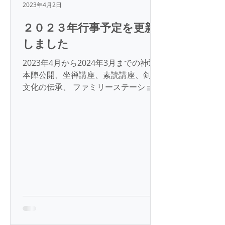
2023年4月2日
２０２３年行事予定を更新
しました
2023年4月から2024年3月までの神辺
本陣公開、坐禅講座、素読講座、剣道
文化の伝承、 ファミリーステーション
予定を公開しました。トップページ下
部のカレンダーをご参照ください。 神
辺本陣の一般公開 公開日： 土曜、
日曜日 時間 ： 10：00-12：00...