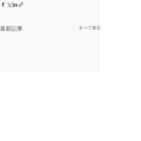
最新記事
すべて表示
2024年行事予定を更新し
第２回 地域の
ました
高生による神辺
く江戸空間」を